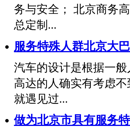
务与安全； 北京商务
总定制...
服务特殊人群北京大巴
汽车的设计是根据一般
高达的人确实有考虑不
就遇见过...
​做为北京市具有服务