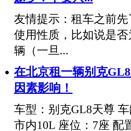
友情提示：租车之前先
使用性质，比如说是否
辆（一旦...
在北京租一辆别克GL
因素影响！
车型：别克GL8天尊 车龄
市内10L 座位：7座