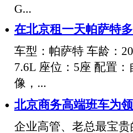
G...
在北京租一天帕萨特多
车型：帕萨特 车龄：201
7.6L 座位：5座 配
像，...
北京商务高端班车为领
企业高管、老总最宝贵