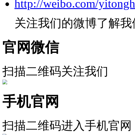
http://weibo.com/yitongh
关注我们的微博了解我
官网微信
扫描二维码关注我们
手机官网
扫描二维码进入手机官网