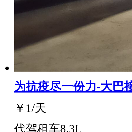
为抗疫尽一份力-大巴
￥
1
/天
代驾租车8.3L