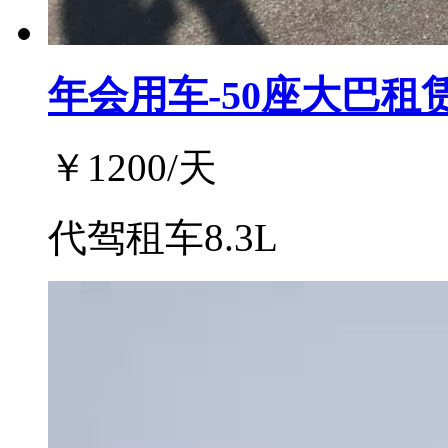
年会用车-50座大巴租
￥
1200
/天
代驾租车8.3L