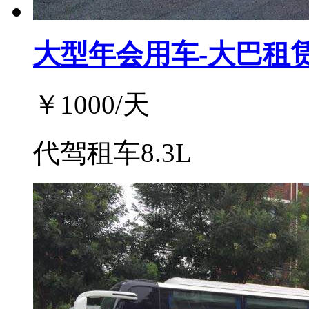
大型年会用车-大巴租
￥
1000
/天
代驾租车8.3L