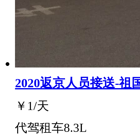
2020返京人员接送-祖
￥
1
/天
代驾租车8.3L